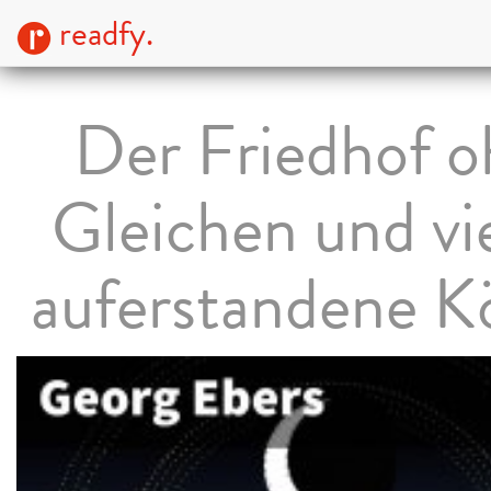
readfy.
Der Friedhof 
Gleichen und vi
auferstandene K