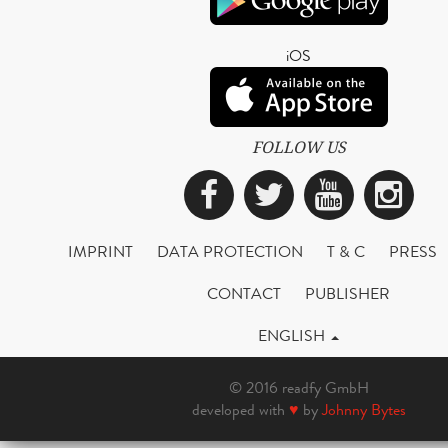
iOS
FOLLOW US
Facebook
Twitter
YouTub
Ins
IMPRINT
DATA PROTECTION
T & C
PRESS
CONTACT
PUBLISHER
ENGLISH
© 2016 readfy GmbH
developed with
♥
by
Johnny Bytes