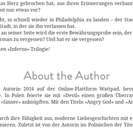
das Herz gebrochen hat, aus ihren Erinnerungen verban
bst nur etwas vor?
cht, so schnell wieder in Philadelphia zu landen – der Stad
Stadt, in der sie ihn verlassen hat.
an seiner Seite wird die erste Bewährungsprobe sein, der s
harman zu vergessen? Und hat er sie vergessen?
en »Inferno«-Trilogie!
About the Author
s Autorin 2016 auf der Online-Plattform Wattpad, bev
e. In Polen feierte sie mit »Devil« einen großen Überr
»Sinner« anknüpften. Mit den Titeln »Angry God« und »A
durch ihre Fähigkeit aus, moderne Liebesgeschichten mi
ieren. Zuletzt ist von der Autorin im Polnischen der Tit