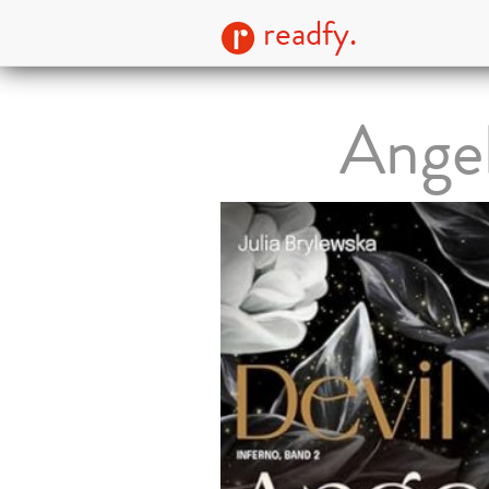
readfy.
Angel