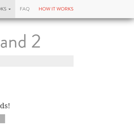
OKS
FAQ
HOW IT WORKS
Band 2
ds!