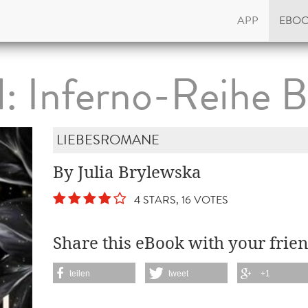
APP
EBO
: Inferno-Reihe 
LIEBESROMANE
By Julia Brylewska
4 STARS, 16 VOTES
Share this eBook with your frien
teilen
tweet
+1