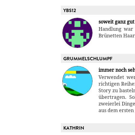
YBS12
soweit ganz gut
Handlung war g
Brünetten Haar
GRUMMELSCHLUMPF
immer noch seh
Verwendet wer
richtigen Reih
Story zu basteln
übertragen. S
zweierlei Dinge
aus dem ersten 
KATHRIN