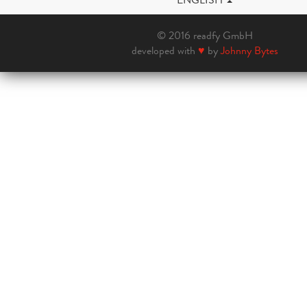
© 2016 readfy GmbH
developed with
♥
by
Johnny Bytes