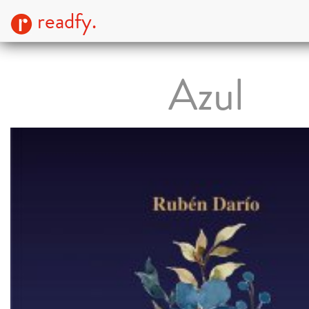
readfy.
Azul