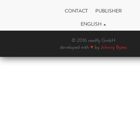
CONTACT
PUBLISHER
ENGLISH
© 2016 readfy GmbH
developed with
♥
by
Johnny Bytes