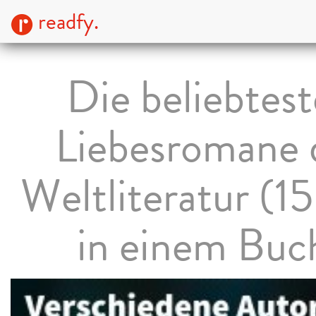
readfy.
Die beliebtes
Liebesromane 
Weltliteratur (15
in einem Buc