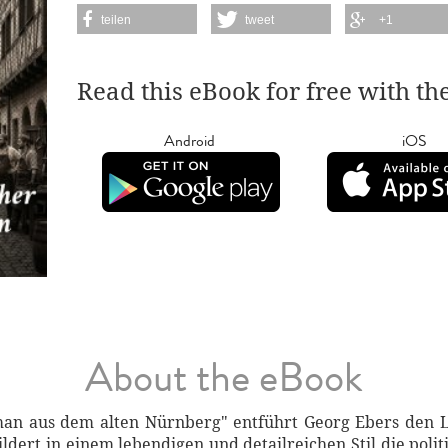
teilen
tweet
+1
Read this eBook for free with th
Android
iOS
About the eBook
man aus dem alten Nürnberg" entführt Georg Ebers den L
ildert in einem lebendigen und detailreichen Stil die polit