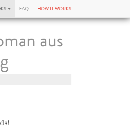
OKS
FAQ
HOW IT WORKS
Roman aus
rg
ds!