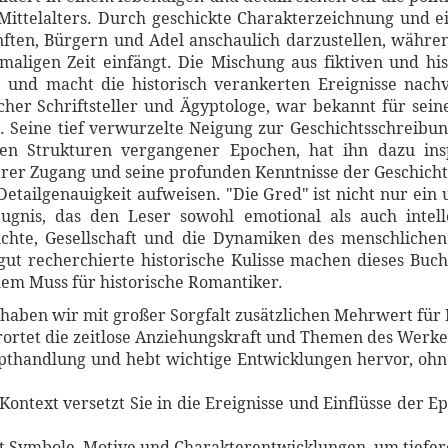
Mittelalters. Durch geschickte Charakterzeichnung und e
ften, Bürgern und Adel anschaulich darzustellen, während
aligen Zeit einfängt. Die Mischung aus fiktiven und his
 und macht die historisch verankerten Ereignisse nachv
her Schriftsteller und Ägyptologe, war bekannt für sein
e. Seine tief verwurzelte Neigung zur Geschichtsschreibun
en Strukturen vergangener Epochen, hat ihn dazu insp
närer Zugang und seine profunden Kenntnisse der Geschicht
Detailgenauigkeit aufweisen. "Die Gred" ist nicht nur ei
ugnis, das den Leser sowohl emotional als auch intel
chte, Gesellschaft und die Dynamiken des menschlichen 
gut recherchierte historische Kulisse machen dieses Buc
nem Muss für historische Romantiker.
haben wir mit großer Sorgfalt zusätzlichen Mehrwert für 
rortet die zeitlose Anziehungskraft und Themen des Werke
Haupthandlung und hebt wichtige Entwicklungen hervor, o
 Kontext versetzt Sie in die Ereignisse und Einflüsse der 
ert Symbole, Motive und Charakterentwicklungen, um tiefe