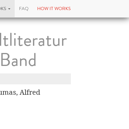
OKS
FAQ
HOW IT WORKS
tliteratur
 Band
Dumas, Alfred