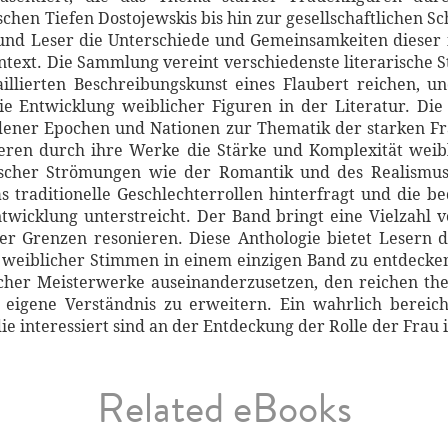
chen Tiefen Dostojewskis bis hin zur gesellschaftlichen 
und Leser die Unterschiede und Gemeinsamkeiten dieser 
ntext. Die Sammlung vereint verschiedenste literarische St
illierten Beschreibungskunst eines Flaubert reichen, u
e Entwicklung weiblicher Figuren in der Literatur. Die
edener Epochen und Nationen zur Thematik der starken F
ieren durch ihre Werke die Stärke und Komplexität weib
rischer Strömungen wie der Romantik und des Realism
as traditionelle Geschlechterrollen hinterfragt und die b
ntwicklung unterstreicht. Der Band bringt eine Vielzahl
her Grenzen resonieren. Diese Anthologie bietet Lesern d
 weiblicher Stimmen in einem einzigen Band zu entdecken.
ischer Meisterwerke auseinanderzusetzen, den reichen th
eigene Verständnis zu erweitern. Ein wahrlich bereich
die interessiert sind an der Entdeckung der Rolle der Frau 
Related eBooks