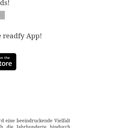
ds!
e readfy App!
rd eine beeindruckende Vielfalt
rch die Jahrhunderte hindurch