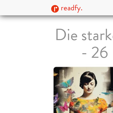
readfy.
Die stark
- 26