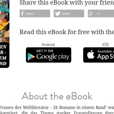
Share this eBook with your frien
teilen
tweet
+1
Read this eBook for free with th
Android
iOS
About the eBook
 Frauen der Weltliteratur - 26 Romane in einem Band' wi
räsentiert, die das Thema starker Frauenfiguren du