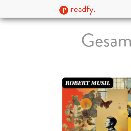
readfy.
Gesam