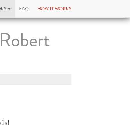
OKS
FAQ
HOW IT WORKS
Robert
ds!