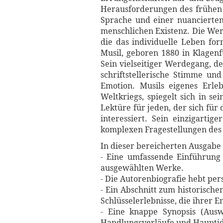
Herausforderungen des frühen 2
Sprache und einer nuancierten,
menschlichen Existenz. Die Werk
die das individuelle Leben for
Musil, geboren 1880 in Klagenfu
Sein vielseitiger Werdegang, de
schriftstellerische Stimme un
Emotion. Musils eigenes Erle
Weltkriegs, spiegelt sich in 
Lektüre für jeden, der sich fü
interessiert. Sein einzigartig
komplexen Fragestellungen des 
In dieser bereicherten Ausgabe 
- Eine umfassende Einführung 
ausgewählten Werke.
- Die Autorenbiografie hebt per
- Ein Abschnitt zum historische
Schlüsselerlebnisse, die ihrer 
- Eine knappe Synopsis (Ausw
Handlungsverläufe und Hauptid