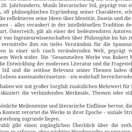
0. Jahrhunderts. Musils literarischer Stil, geprägt von
 oft philosophischen Ergründung seiner Charaktere, schaf
e reflektieren seine Ideen über Identität, Dasein und di
men – alles verankert in der intellektuellen Tradition
rt, Österreich, gilt als einer der bedeutendsten Autoren
r von Ingenieurwissenschaften über Philosophie bis hin zu
d vermittelte ihm ein tiefes Verständnis für die Spannu
ben in einer sich rasch verändernden Welt, geprägt 
seinem Werk wider. Die "Gesammelten Werke von Robert M
r die Entwicklung der modernen Literatur und die Fragest
er Stil und die zeitlose Relevanz seiner Themen laden 
Lebens auseinanderzusetzen – ein wahrhaft bereicherndes 
haben wir mit großer Sorgfalt zusätzlichen Mehrwert für 
skizziert die verbindenden Merkmale, Themen oder stil
sönliche Meilensteine und literarische Einflüsse hervor, d
n Kontext verortet die Werke in ihrer Epoche – soziale S
Entstehung zugrunde liegen.
ahl) gibt einen zugänglichen Überblick über die entha
een zu erfassen, ohne wichtige Wendepunkte zu verraten