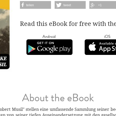
teilen
tweet
+1
Read this eBook for free with th
Android
iOS
About the eBook
ert Musil" stellen eine umfassende Sammlung seiner bed
n von seiner tiefen Auseinandersetzung mit den gesells