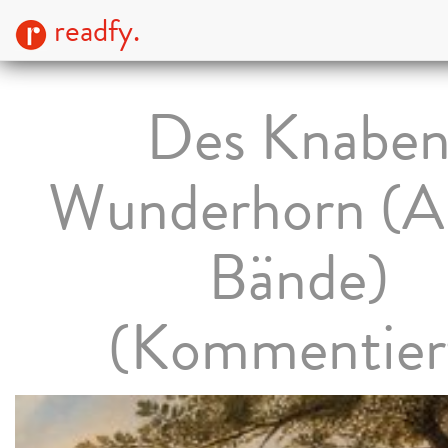
readfy.
Des Knabe
Wunderhorn (Al
Bände)
(Kommentier