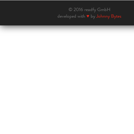
© 2016 readfy GmbH
developed with
♥
by
Johnny Bytes