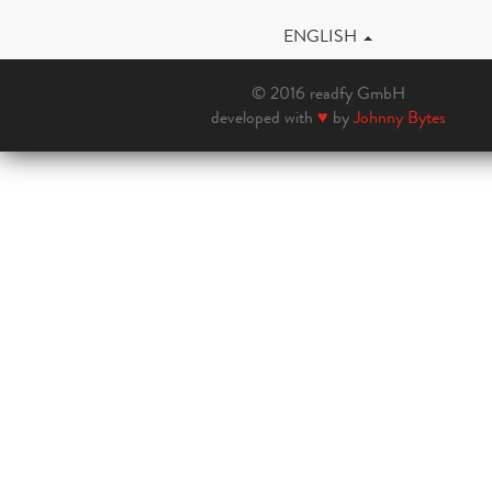
ENGLISH
© 2016 readfy GmbH
developed with
♥
by
Johnny Bytes