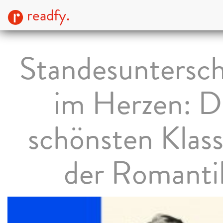
readfy.
Standesuntersc
im Herzen: D
schönsten Klass
der Romanti