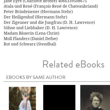
Jane Eyre (Charlotte Brontë) 4066339508675
Atala und René (François-René de Chateaubriand)
Peter Brindeisener (Hermann Stehr)
Der Heiligenhof (Hermann Stehr)
Der Zigeuner und die Jungfrau (D. H. Lawrence)
Söhne und Liebhaber (D. H. Lawrence)
Madam Bäuerin (Lena Christ)
Moll Flanders (Daniel Defoe)
Rot und Schwarz (Stendhal)
Related eBooks
EBOOKS BY SAME AUTHOR