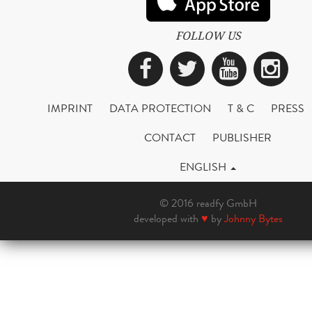
FOLLOW US
Facebook
Twitter
YouTub
Ins
IMPRINT
DATA PROTECTION
T & C
PRESS
CONTACT
PUBLISHER
ENGLISH
© 2016 readfy GmbH
developed with
♥
by
Johnny Bytes