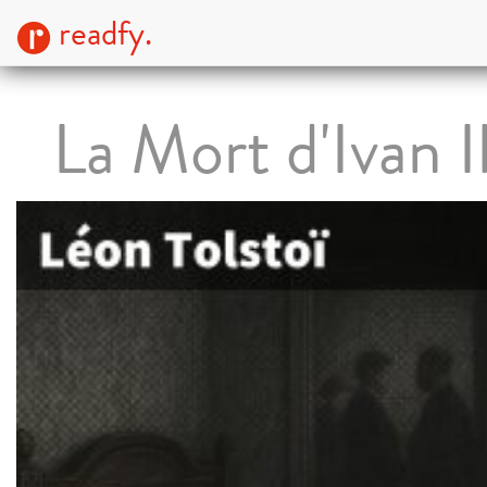
readfy.
La Mort d'Ivan I