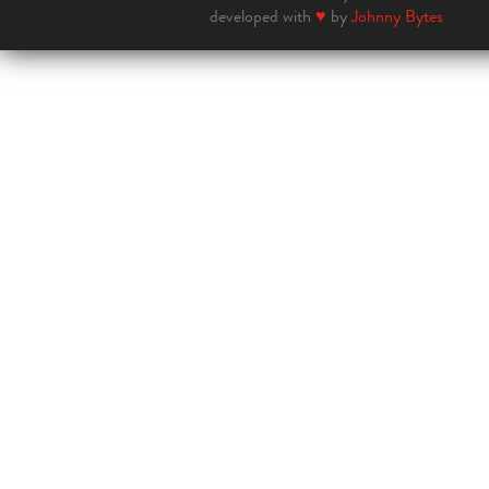
developed with
♥
by
Johnny Bytes