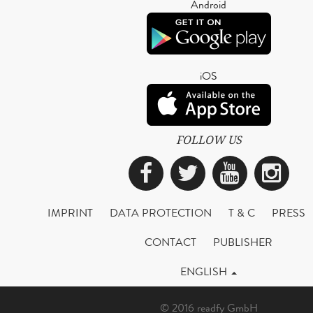
Android
iOS
FOLLOW US
Facebook
Twitter
YouTub
Ins
IMPRINT
DATA PROTECTION
T & C
PRESS
CONTACT
PUBLISHER
ENGLISH
© 2016 readfy GmbH