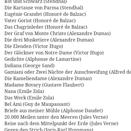
Rot und Schwarz (Stendhal)
Die Kartause von Parma (Stendhal)
Eugénie Grandet (Honoré de Balzac)
Vater Goriot (Honoré de Balzac)
Das Chagrinleder (Honoré de Balzac)
Der Graf von Monte Christo (Alexandre Dumas)
Die drei Musketiere (Alexandre Dumas)
Die Elenden (Victor Hugo)
Der Glöckner von Notre-Dame (Victor Hugo)
Gedichte (Alphonse de Lamartine)
Indiana (George Sand)
Gamiani oder Zwei Nächte der Ausschweifung (Alfred d
Die Kameliendame (Alexandre Dumas)
Madame Bovary (Gustave Flaubert)
Nana (Emile Zola)
Das Werk (Emile Zola)
Bel Ami (Guy de Maupassant)
Briefe aus meiner Mühle (Alphonse Daudet)
20.000 Meilen unter den Meeren (Jules Verne)
Reise nach dem Mittelpunkt der Erde (Jules Verne)
Gegen den Strich (Joris-Karl Huysmans)