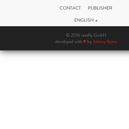
CONTACT
PUBLISHER
ENGLISH
© 2016 readfy GmbH
developed with
♥
by
Johnny Bytes