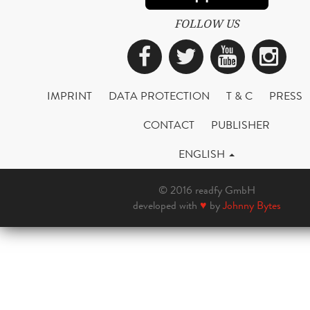
FOLLOW US
Facebook
Twitter
YouTub
Ins
IMPRINT
DATA PROTECTION
T & C
PRESS
CONTACT
PUBLISHER
ENGLISH
© 2016 readfy GmbH
developed with
♥
by
Johnny Bytes