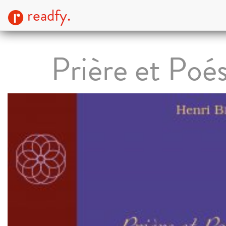
readfy.
Prière et Poés