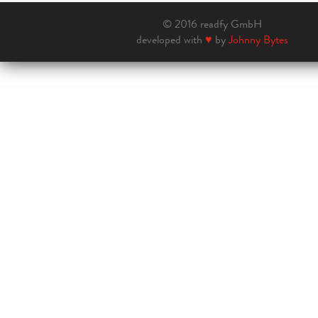
© 2016 readfy GmbH
developed with
♥
by
Johnny Bytes