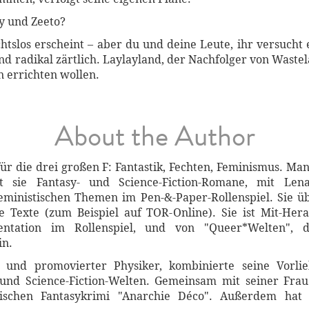
y und Zeeto?
htslos erscheint – aber du und deine Leute, ihr versucht 
d radikal zärtlich. Laylayland, der Nachfolger von Waste
en errichten wollen.
About the Author
für die drei großen F: Fantastik, Fechten, Feminismus. M
bt sie Fantasy- und Science-Fiction-Romane, mit Len
inistischen Themen im Pen-&-Paper-Rollenspiel. Sie übe
he Texte (zum Beispiel auf TOR-Online). Sie ist Mit-Hera
ntation im Rollenspiel, und von "Queer*Welten", d
in.
9 und promovierter Physiker, kombinierte seine Vorli
 und Science-Fiction-Welten. Gemeinsam mit seiner Frau
ischen Fantasykrimi "Anarchie Déco". Außerdem hat 