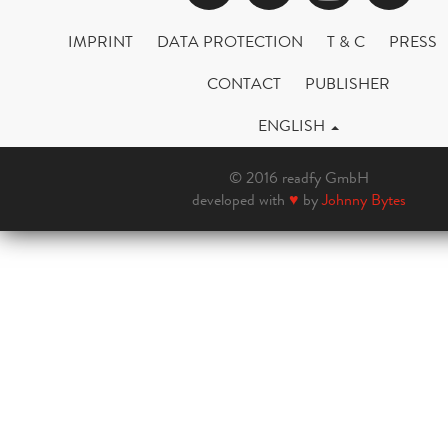
IMPRINT
DATA PROTECTION
T & C
PRESS
CONTACT
PUBLISHER
ENGLISH
© 2016 readfy GmbH
developed with
♥
by
Johnny Bytes