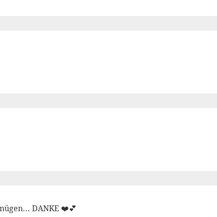
nügen... DANKE ❤️💕