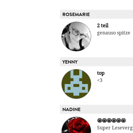
ROSEMARIE
2 teil
genauso spitze
YENNY
top
<3
NADINE
🤩🤩🤩🤩🤩🤩
Super Leseverg