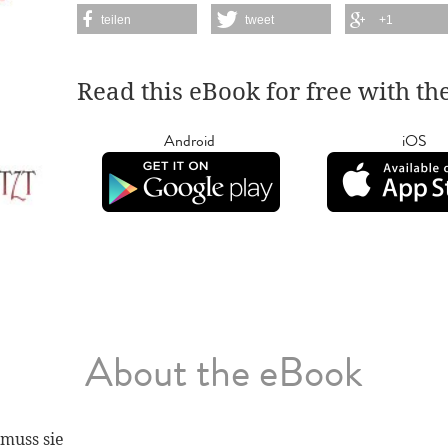
teilen
tweet
+1
Read this eBook for free with th
Android
iOS
About the eBook
muss sie