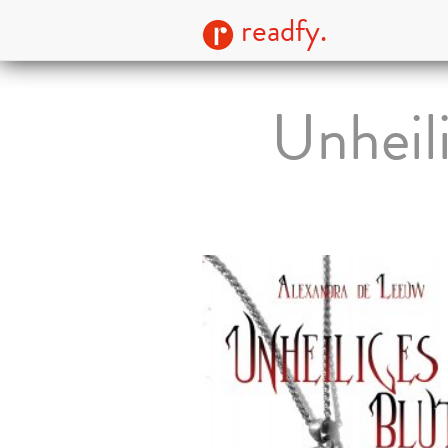
readfy.
Unheil