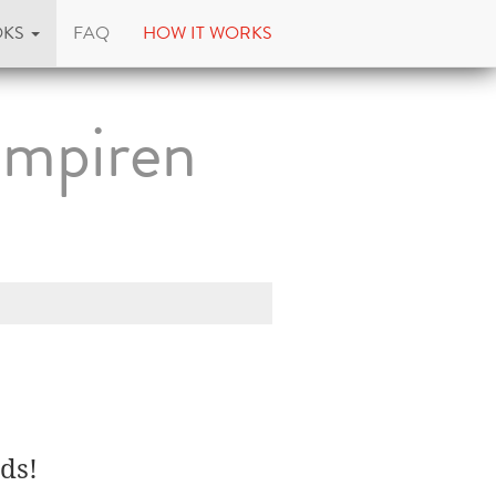
OKS
FAQ
HOW IT WORKS
ampiren
ds!