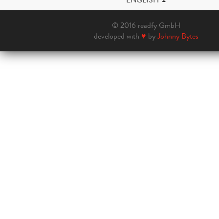
© 2016 readfy GmbH
developed with
♥
by
Johnny Bytes