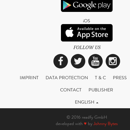
iOS
FOLLOW US
Facebook
Twitter
YouTub
Ins
IMPRINT
DATA PROTECTION
T & C
PRESS
CONTACT
PUBLISHER
ENGLISH
© 2016 readfy GmbH
developed with
♥
by
Johnny Bytes