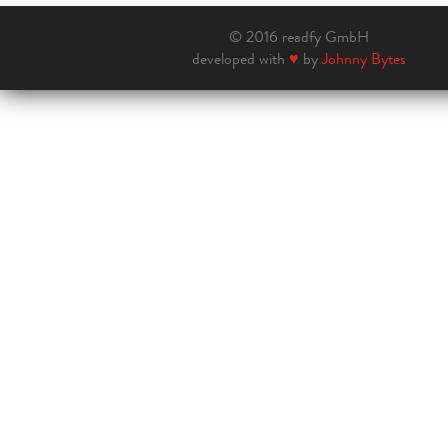
© 2016 readfy GmbH
developed with
♥
by
Johnny Bytes