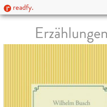
readfy.
Erzählunge