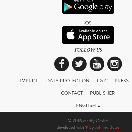
iOS
FOLLOW US
Facebook
Twitter
YouTub
Ins
IMPRINT
DATA PROTECTION
T & C
PRESS
CONTACT
PUBLISHER
ENGLISH
© 2016 readfy GmbH
developed with
♥
by
Johnny Bytes