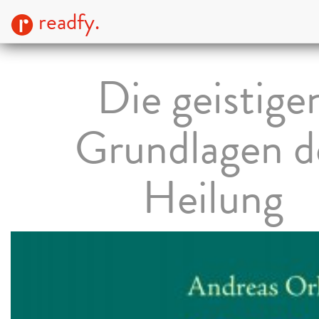
readfy.
Die geistige
Grundlagen d
Heilung