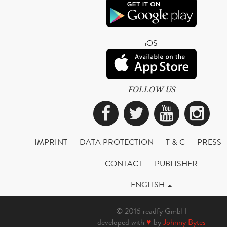
iOS
FOLLOW US
Facebook
Twitter
YouTub
Ins
IMPRINT
DATA PROTECTION
T & C
PRESS
CONTACT
PUBLISHER
ENGLISH
© 2016 readfy GmbH
developed with
♥
by
Johnny Bytes