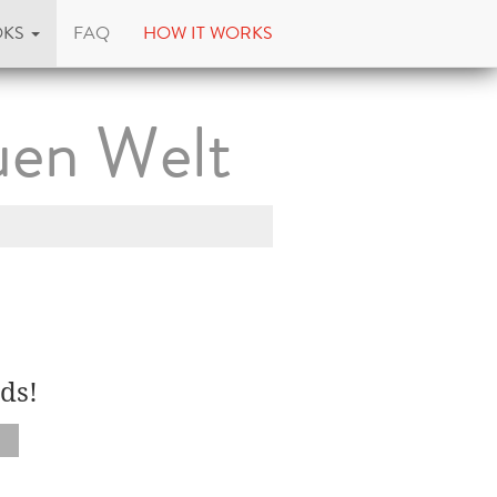
OKS
FAQ
HOW IT WORKS
uen Welt
ds!