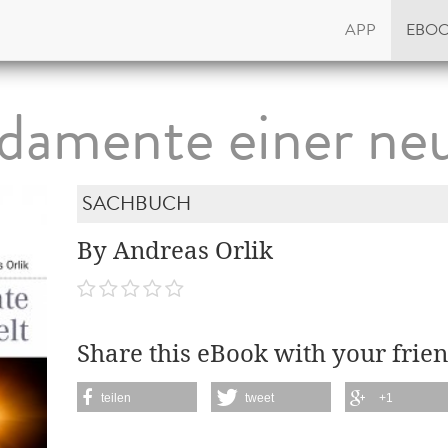
APP
EBO
damente einer ne
SACHBUCH
By Andreas Orlik
Share this eBook with your frien
teilen
tweet
+1