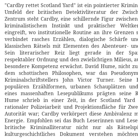
"Cardby rettet Scotland Yard" ist ein pointierter Krim
Umfeld der britischen Detektivliteratur der Zwisch
Zentrum steht Cardby, eine schillernde Figur zwische
kriminalistischem Instinkt und praktischer Weltke
eingreift, wo institutionelle Routine an ihre Grenzen
verbindet rasches Erzählen, dialogische Schärfe u
klassischen Rätsels mit Elementen des Abenteuer- und 
Sein literarischer Reiz liegt gerade in der Sp
respektabler Ordnung und den zwielichtigen Milieus, 
besondere Kompetenz erwächst. David Hume, nicht zu
dem schottischen Philosophen, war das Pseudonym
Kriminalschriftstellers John Victor Turner. Seine
populären Erzählformen, urbanen Schauplätzen un
eines massenhaften Lesepublikums prägten seine R
Hume schrieb in einer Zeit, in der Scotland Yard
rationaler Polizeiarbeit und Projektionsfläche für Zwe
Autorität war; Cardby verkörpert diese Ambivalenz m
Energie. Empfohlen sei das Buch Leserinnen und Leser
britische Kriminalliteratur nicht nur als Rätselsp
kulturgeschichtliches Dokument verstehen möchte