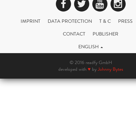
Facebook
Twitter
YouTub
Ins
IMPRINT
DATA PROTECTION
T & C
PRESS
CONTACT
PUBLISHER
ENGLISH
© 2016 readfy GmbH
developed with
♥
by
Johnny Bytes