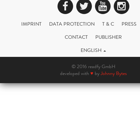
Facebook
Twitter
YouTub
Ins
IMPRINT
DATA PROTECTION
T & C
PRESS
CONTACT
PUBLISHER
ENGLISH
© 2016 readfy GmbH
developed with
♥
by
Johnny Bytes