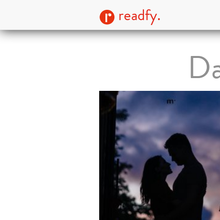
readfy.
Da