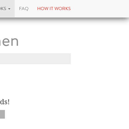
OKS
FAQ
HOW IT WORKS
hen
ds!