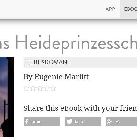
APP
EBO
s Heideprinzessc
LIEBESROMANE
By Eugenie Marlitt
Share this eBook with your frien
teilen
tweet
+1