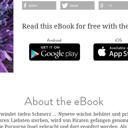
teilen
tweet
+1
Read this eBook for free with th
Android
iOS
About the eBook
rwindet tiefen Schmerz … Nyneve wächst behütet und priv
ht ihren Liebsten sterben, wird von Piraten gefangen gen
die Purpurne Insel gebracht und dort geopfert werden. Als 