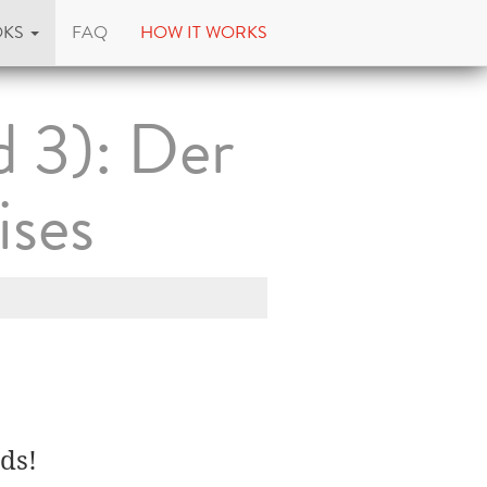
OKS
FAQ
HOW IT WORKS
d 3): Der
ises
ds!