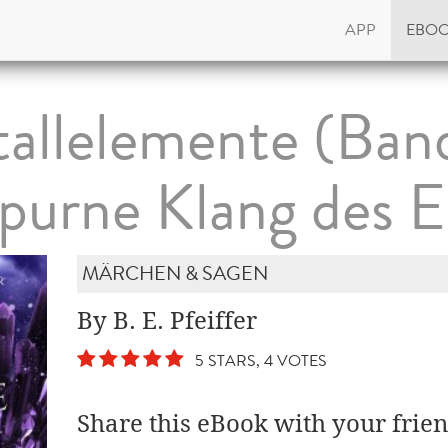
APP
EBO
tallelemente (Ban
purne Klang des E
MÄRCHEN & SAGEN
By B. E. Pfeiffer
5 STARS, 4 VOTES
Share this eBook with your frien