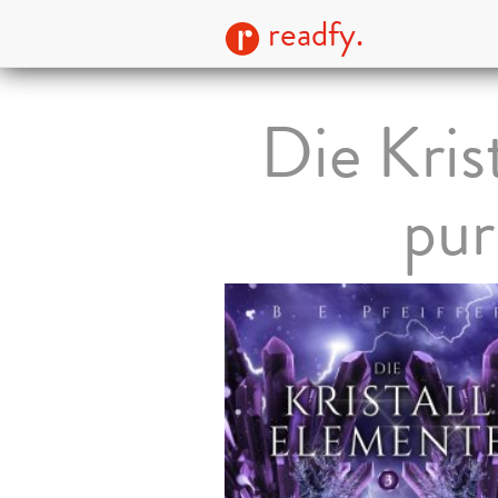
readfy.
Die Kris
pur