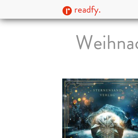
readfy.
Weihnac