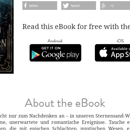
teilen
tweet
+1
Read this eBook for free with th
Android
iOS
About the eBook
t nicht nur zum Nachdenken an – in unseren Sternensand
ame, unerwartete und romantische Ereignisse. Tauche 
en, die mit epischen Schlachten, mystischen Wesen, e