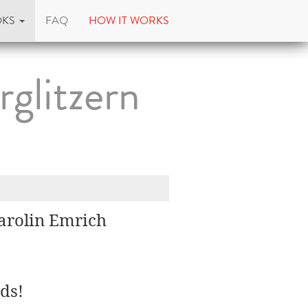
OKS
FAQ
HOW IT WORKS
glitzern
 Carolin Emrich
ds!