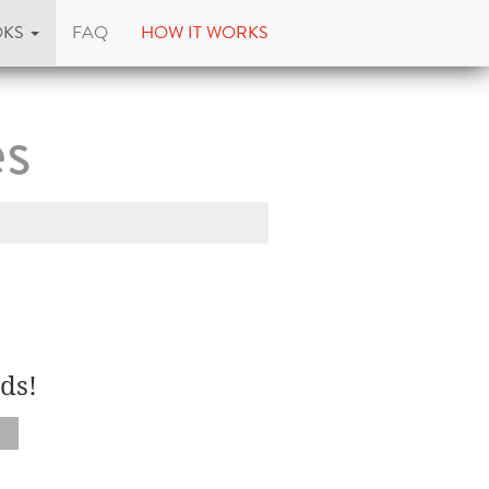
OKS
FAQ
HOW IT WORKS
es
ds!