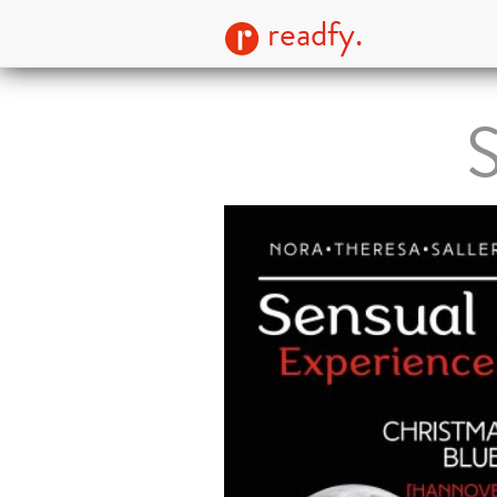
readfy.
S