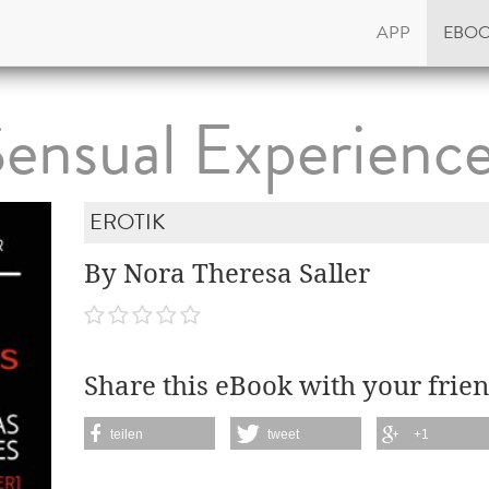
APP
EBO
ensual Experienc
EROTIK
By Nora Theresa Saller
Share this eBook with your frien
teilen
tweet
+1