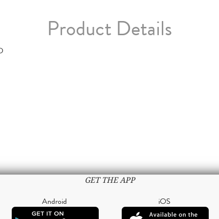
Product Details
D
GET THE APP
Android
iOS