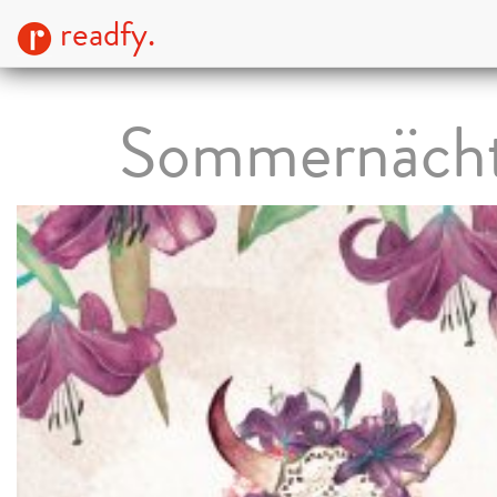
readfy.
Sommernäch