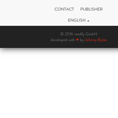
CONTACT
PUBLISHER
ENGLISH
© 2016 readfy GmbH
developed with
♥
by
Johnny Bytes