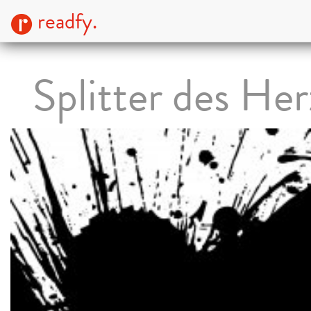
readfy.
Splitter des He