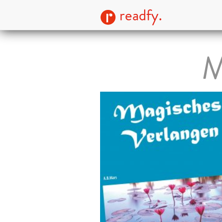
readfy.
M