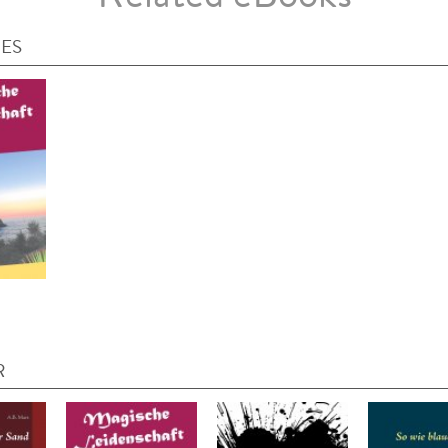
IES
R