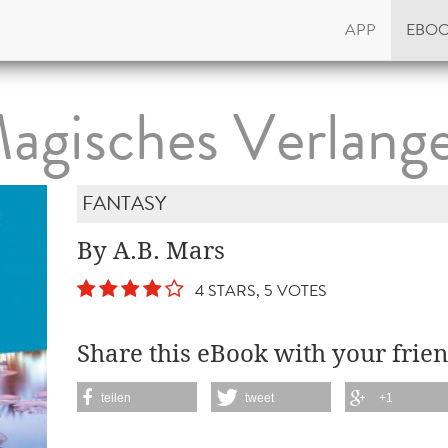
APP
EBO
agisches Verlang
FANTASY
By A.B. Mars
4 STARS, 5 VOTES
Share this eBook with your frien
teilen
tweet
+1