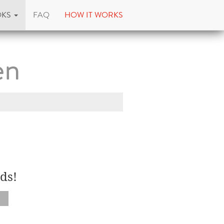
OKS
FAQ
HOW IT WORKS
en
ds!