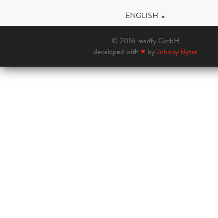
ENGLISH
© 2016 readfy GmbH
developed with
♥
by
Johnny Bytes