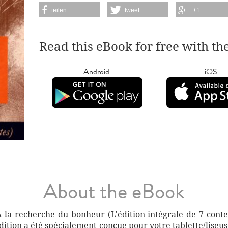
teilen
tweet
+1
Read this eBook for free with th
Android
iOS
About the eBook
 la recherche du bonheur (L'édition intégrale de 7 conte
ition a été spécialement conçue pour votre tablette/liseuse 