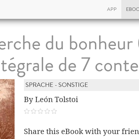
APP
EBO
erche du bonheur 
ntégrale de 7 conte
SPRACHE - SONSTIGE
By León Tolstoi
Share this eBook with your frien