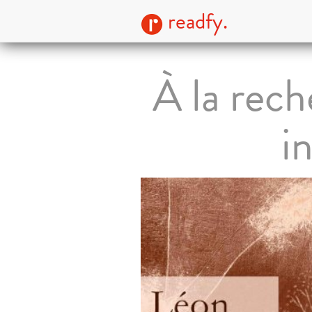
readfy.
À la rech
i