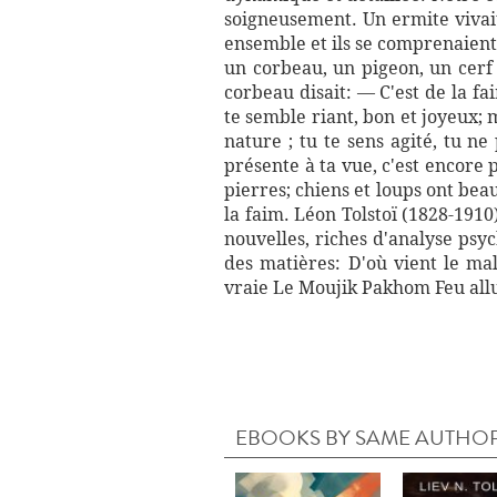
soigneusement. Un ermite vivait
ensemble et ils se comprenaient. 
un corbeau, un pigeon, un cerf
corbeau disait: — C'est de la f
te semble riant, bon et joyeux;
nature ; tu te sens agité, tu 
présente à ta vue, c'est encore 
pierres; chiens et loups ont bea
la faim. Léon Tolstoï (1828-1910
nouvelles, riches d'analyse psy
des matières: D'où vient le ma
vraie Le Moujik Pakhom Feu allu
EBOOKS BY SAME AUTHO