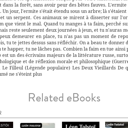
 dans la forêt, sans avoir peur des bêtes fauves. L'ermite 
Un jour, l'ermite s'était étendu sous un arbre; là s'étaient 
 et un serpent. Ces animaux se mirent à disserter sur l'o
aim que vient le mal. Quand tu manges à ta faim, perché su
 mais reste seulement deux journées à jeun, et tu n'auras 
ne peux demeurer en place, tu n'as pas un moment de rep
pis, tu te jettes dessus sans réfléchir. On a beau te donner 
u te happer, tu ne lâches pas. Combien la faim en tue ainsi
) est un des écrivains majeurs de la littérature russe, sur
chologique et de réflexion morale et philosophique (Guerr
l Le Filleul (Légende populaire) Les Deux Vieillards De 
mé ne s'éteint plus
Related eBooks
R