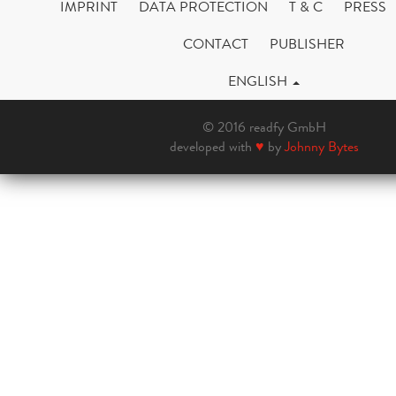
IMPRINT
DATA PROTECTION
T & C
PRESS
CONTACT
PUBLISHER
ENGLISH
© 2016 readfy GmbH
developed with
♥
by
Johnny Bytes