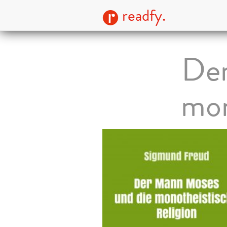
readfy.
Der
mon