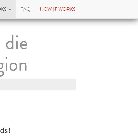
OKS
FAQ
HOW IT WORKS
 die
gion
ds!