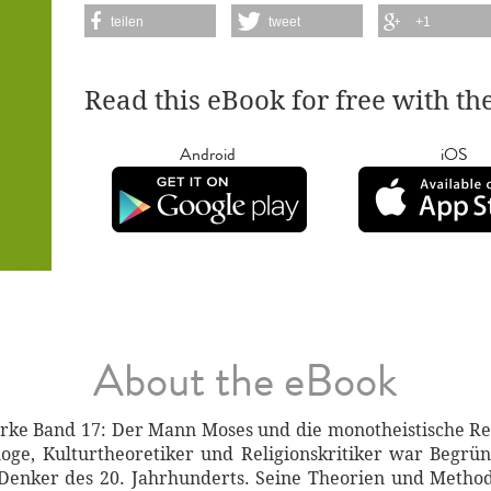
teilen
tweet
+1
Read this eBook for free with th
Android
iOS
About the eBook
e Band 17: Der Mann Moses und die monotheistische Relig
oge, Kulturtheoretiker und Religionskritiker war Begrü
n Denker des 20. Jahrhunderts. Seine Theorien und Metho