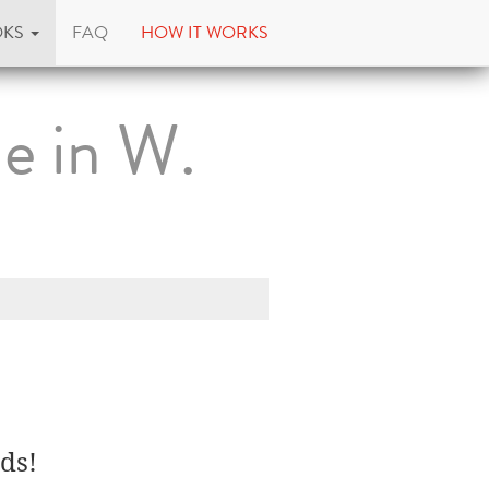
OKS
FAQ
HOW IT WORKS
e in W.
ds!