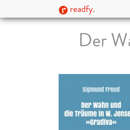
readfy.
Der Wa