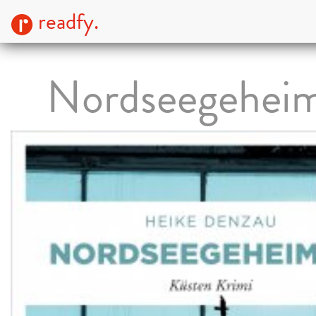
readfy.
Nordseegeheim