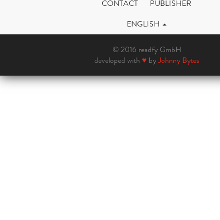
CONTACT
PUBLISHER
ENGLISH
© 2016 readfy GmbH
developed with
♥
by
Johnny Bytes