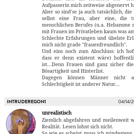
Aufpasserin mich zeitweise abgenervt h
Aber so sind'se ja auch tatsächlich, die
selbst eine Frau, aber eine, die t
menschlichen Berufes (u.a. Hebamme m
mit Frauen im Privatleben kaum was am
Schlechte Erfahrungen und übelste Er
mich nicht grade "frauenfreundlich".
Und eins noch zum Abschluss: ich hoff
dass er denn existent wäre) hoffent
ist...Denn Frauen sind ganz sicher di
Bösartigkeit und Hinterlist.
Dagegen können Männer nicht ans
Schlechtigkeit ist anderer Natur...
INTRUDEREGON1
04/14/
unrealistisch
Ziemlich abgefahren und meilenweit w
Realität. Lesen lohnt sich nicht.
So wie es scheint muss ich mindestens 