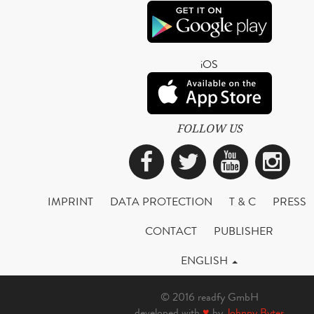
iOS
FOLLOW US
Facebook
Twitter
YouTub
Ins
IMPRINT
DATA PROTECTION
T & C
PRESS
CONTACT
PUBLISHER
ENGLISH
© 2016 readfy GmbH
developed with
♥
by
Johnny Bytes