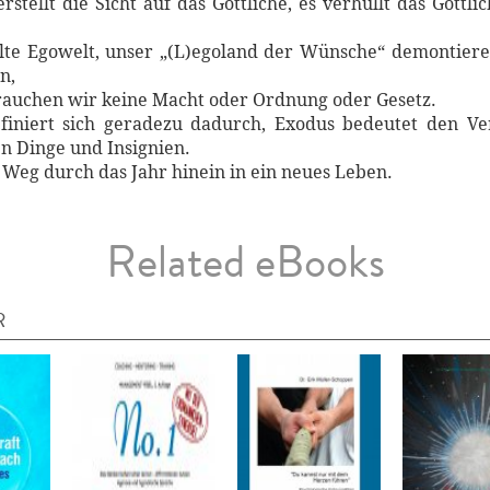
stellt die Sicht auf das Göttliche, es verhüllt das Göttl
lte Egowelt, unser „(L)egoland der Wünsche“ demontier
n,
brauchen wir keine Macht oder Ordnung oder Gesetz.
efiniert sich geradezu dadurch, Exodus bedeutet den Ve
n Dinge und Insignien.
 Weg durch das Jahr hinein in ein neues Leben.
Related eBooks
R