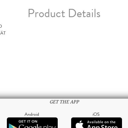
Product Details
D
TÄT
GET THE APP
Android
iOS