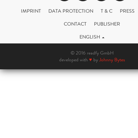
IMPRINT
DATA PROTECTION
T & C
PRESS
CONTACT
PUBLISHER
ENGLISH
© 2016 readfy GmbH
developed with
♥
by
Johnny Bytes