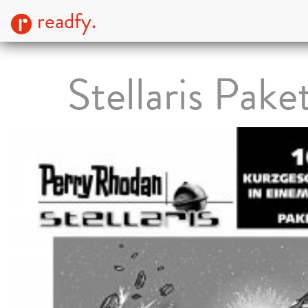
readfy.
Stellaris Pake