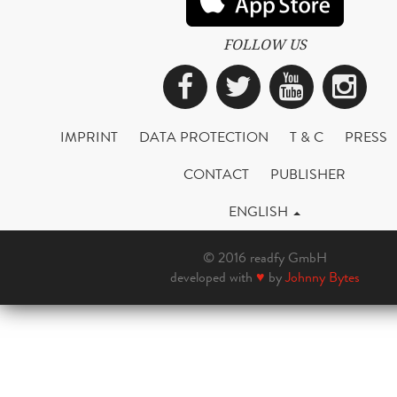
FOLLOW US
Facebook
Twitter
YouTub
Ins
IMPRINT
DATA PROTECTION
T & C
PRESS
CONTACT
PUBLISHER
ENGLISH
© 2016 readfy GmbH
developed with
♥
by
Johnny Bytes