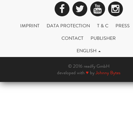
Facebook
Twitter
YouTub
Ins
IMPRINT
DATA PROTECTION
T & C
PRESS
CONTACT
PUBLISHER
ENGLISH
© 2016 readfy GmbH
developed with
♥
by
Johnny Bytes