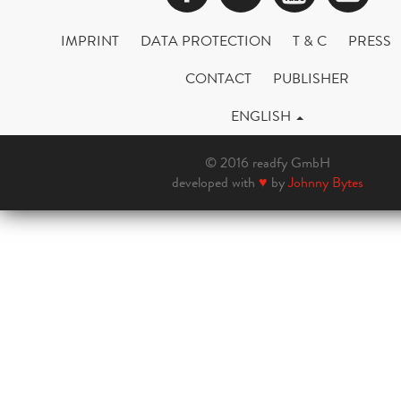
IMPRINT
DATA PROTECTION
T & C
PRESS
CONTACT
PUBLISHER
ENGLISH
© 2016 readfy GmbH
developed with
♥
by
Johnny Bytes