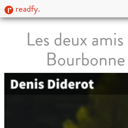
readfy.
Les deux amis
Bourbonne