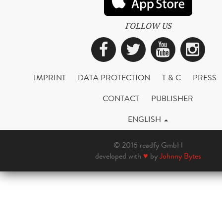
FOLLOW US
Facebook
Twitter
YouTub
Ins
IMPRINT
DATA PROTECTION
T & C
PRESS
CONTACT
PUBLISHER
ENGLISH
© 2016 readfy GmbH
developed with
♥
by
Johnny Bytes