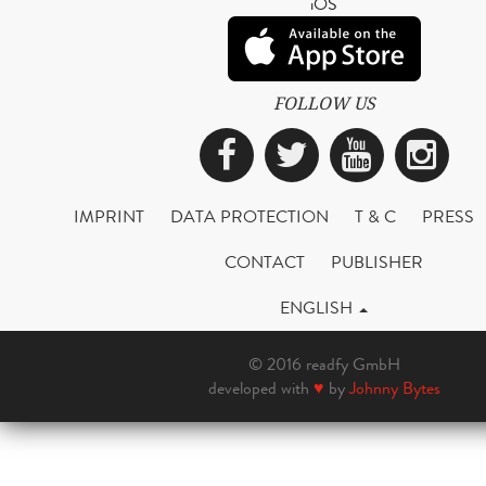
iOS
FOLLOW US
Facebook
Twitter
YouTub
Ins
IMPRINT
DATA PROTECTION
T & C
PRESS
CONTACT
PUBLISHER
ENGLISH
© 2016 readfy GmbH
developed with
♥
by
Johnny Bytes