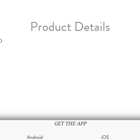
Product Details
D
GET THE APP
Android
iOS