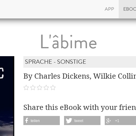
APP
EBO
L'âbime
SPRACHE - SONSTIGE
By Charles Dickens, Wilkie Colli
Share this eBook with your frien
teilen
tweet
+1