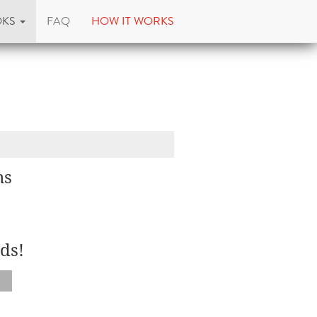
OKS
FAQ
HOW IT WORKS
ns
ds!