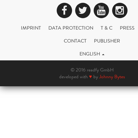
Facebook
Twitter
YouTub
Ins
IMPRINT
DATA PROTECTION
T & C
PRESS
CONTACT
PUBLISHER
ENGLISH
© 2016 readfy GmbH
developed with
♥
by
Johnny Bytes