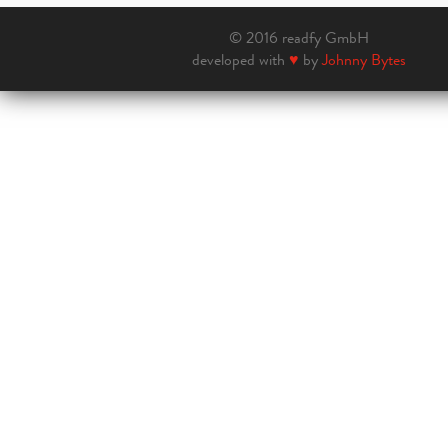
© 2016 readfy GmbH
developed with
♥
by
Johnny Bytes