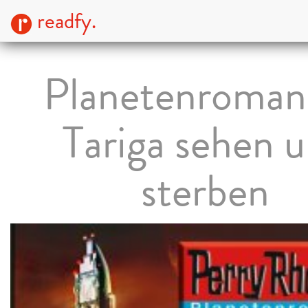
readfy.
Planetenroman
Tariga sehen 
sterben