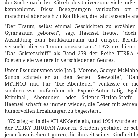
der Suche nach den Rätseln des Universums viele außer
kennenlernt. Diese Begegnungen verlaufen oft fr
manchmal aber auch zu Konflikten, die Jahrtausende a
"Der Traum, selbst einmal Geschichten zu erzähle
Gymnasium geboren", sagt Haensel heute, "doch
Ausbildung zum Bankkaufmann und einigen Berufs
versucht, diesen Traum umzusetzen." 1978 erschien s
"Das Geisterschiff" als Band 379 der Reihe TERRA
folgten viele weitere in verschiedenen Genres.
Unter Pseudonymen wie Jan J. Moreno, George McMaho
Simon schrieb er an den Serien "Seewölfe", "Däm
MYTHOR mit. Für "Die Abenteuer" verfasste er ni
sondern war außerdem als Exposé-Autor tätig. Ega
Kriminal-, Abenteuer- oder Science-Fiction-Stoffe
Haensel schafft es immer wieder, die Leser mit sein
humorvollen Erzählungen zu begeistern.
1979 stieg er in die ATLAN-Serie ein, und 1994 wurde e
der PERRY RHODAN-Autoren. Seitdem gestaltet er selb
jener kosmischen Figuren, die ihn seit seiner Kindheit 