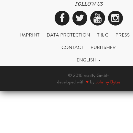
FOLLOW US
Facebook
Twitter
YouTub
Ins
IMPRINT
DATA PROTECTION
T & C
PRESS
CONTACT
PUBLISHER
ENGLISH
© 2016 readfy GmbH
developed with
♥
by
Johnny Bytes